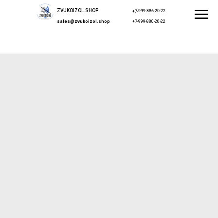
ZVUKOIZOL.SHOP
+7-999-886-20-22
sales@zvukoizol.shop
+7-999-880-20-22