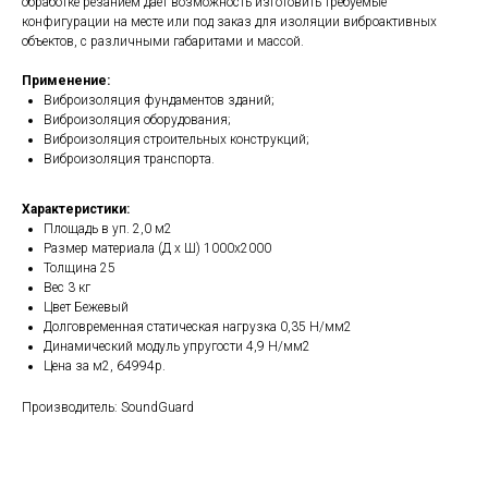
обработке резанием даёт возможность изготовить требуемые
конфигурации на месте или под заказ для изоляции виброактивных
объектов, с различными габаритами и массой.
Применение:
Виброизоляция фундаментов зданий;
Виброизоляция оборудования;
Виброизоляция строительных конструкций;
Виброизоляция транспорта.
Характеристики:
Площадь в уп. 2,0 м2
Размер материала (Д х Ш) 1000х2000
Толщина 25
Вес 3 кг
Цвет Бежевый
Долговременная статическая нагрузка 0,35 Н/мм2
Динамический модуль упругости 4,9 Н/мм2
Цена за м2, 64994р.
Производитель: SoundGuard