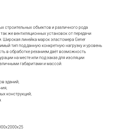
ых строительных объектов и различного рода
 так же вентиляционных установок от передачи
и. Широкая линейка марок эластомера Gener
имый тип под данную конкретную нагрузку и уровень
сть в обработке резанием даёт возможность
рации на месте или под заказ для изоляции
азличными габаритами и массой.
в зданий;
ния;
ых конструкций;
.
1000х2000х25