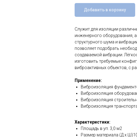
Добавить в корзину
Служит для изоляции различн
инженерного оборудования, а
структурного шума и вибраци
позволяет подобрать необход
создаваемой вибрации. Лёгко
изготовить требуемые конфигу
виброактивных объектов, с р
Применение:
Виброизоляция фундаменто
Виброизоляция оборудова
Виброизоляция строительн
Виброизоляция транспорта
Характеристики:
Площадь в уп. 3,0 м2
Размер материала (Д х Ш)