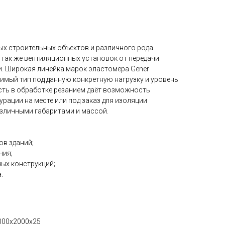
ых строительных объектов и различного рода
 так же вентиляционных установок от передачи
и. Широкая линейка марок эластомера Gener
имый тип под данную конкретную нагрузку и уровень
сть в обработке резанием даёт возможность
рации на месте или под заказ для изоляции
азличными габаритами и массой.
в зданий;
ния;
ых конструкций;
.
1000х2000х25