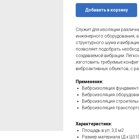
Добавить в корзину
Служит для изоляции различн
инженерного оборудования, а
структурного шума и вибраци
позволяет подобрать необход
создаваемой вибрации. Лёгко
изготовить требуемые конфигу
виброактивных объектов, с р
Применение:
Виброизоляция фундаменто
Виброизоляция оборудова
Виброизоляция строительн
Виброизоляция транспорта
Характеристики:
Площадь в уп. 3,0 м2
Размер материала (Д х Ш)