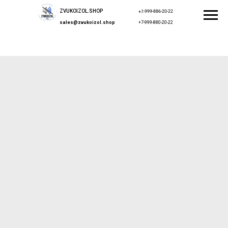
ZVUKOIZOL.SHOP
+7-999-886-20-22
sales@zvukoizol.shop
+7-999-880-20-22