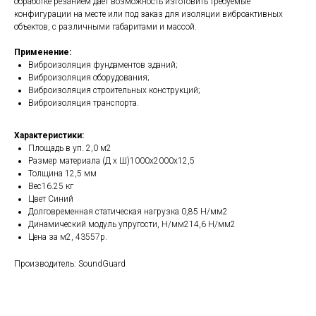
обработке резанием даёт возможность изготовить требуемые
конфигурации на месте или под заказ для изоляции виброактивных
объектов, с различными габаритами и массой.
Применение:
Виброизоляция фундаментов зданий;
Виброизоляция оборудования;
Виброизоляция строительных конструкций;
Виброизоляция транспорта.
Характеристики:
Площадь в уп. 2,0 м2
Размер материала (Д х Ш)1000х2000х12,5
Толщина 12,5 мм
Вес16.25 кг
Цвет Синий
Долговременная статическая нагрузка 0,85 Н/мм2
Динамический модуль упругости, Н/мм214,6 Н/мм2
Цена за м2, 43557р.
Производитель: SoundGuard