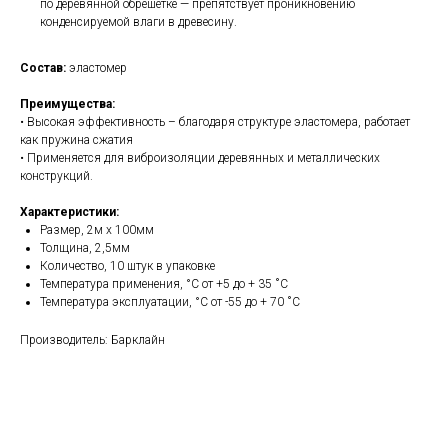
по деревянной обрешетке — препятствует проникновению
конденсируемой влаги в древесину.
Состав:
эластомер
Преимущества:
• Высокая эффективность – благодаря структуре эластомера, работает
как пружина сжатия
• Применяется для виброизоляции деревянных и металлических
конструкций.
Характеристики:
Размер, 2м х 100мм
Толщина, 2,5мм
Количество, 10 штук в упаковке
Температура применения, °С от +5 до + 35 ˚С
Температура эксплуатации, °С от -55 до + 70 ˚С
Производитель: Барклайн