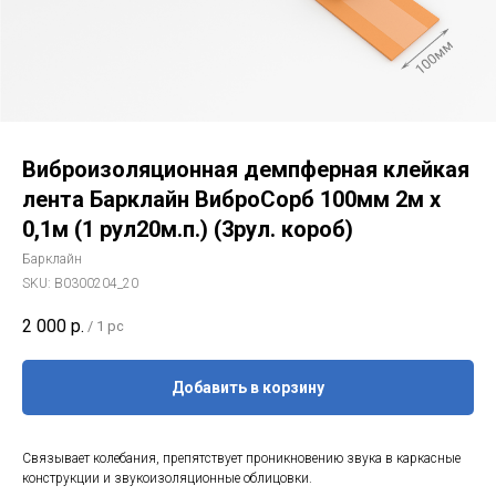
Виброизоляционная демпферная клейкая
лента Барклайн ВиброСорб 100мм 2м х
0,1м (1 рул20м.п.) (3рул. короб)
Барклайн
SKU:
В0300204_20
2 000
р.
/
1 pc
Добавить в корзину
Связывает колебания, препятствует проникновению звука в каркасные
конструкции и звукоизоляционные облицовки.