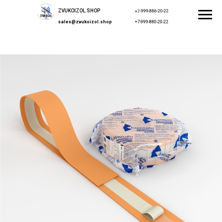
ZVUKOIZOL.SHOP
+7-999-886-20-22
sales@zvukoizol.shop
+7-999-880-20-22