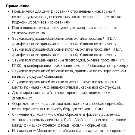
Применение:
Применяется для демпфирования строительных конструкций:
вентилируемые фасадные системы, скатные кровли, примыкание
подоконных отливов к основаниям.
При заливке стяжек используется для создания «пристенного»
стыковочного канта.
Звукоизолирующие облицовки стен, оклейка профилей ПП27,
демпфирование примыкания листовой обшивки по периметру.
Звукоизолирующие облицовки потолка, оклейка профилей ПП27,
демпфирование примыкания листовой обшивки по периметру.
Звукоизолирующие каркасные перегородки, оклейка профилей П75,
П100 , демпфирование примыкания листовой обшивки по периметру.
Звукоизолирующие облицовки пола, приклейка по контуру к стенам
на высоту будущей облицовки.
Звукоизолирующие облицовки откосов, в качестве демпфера в
местах примыкания финишной отделки , каркасной конструкции.
Демпфирование лаг и балок перекрытия , металлических и
деревянных.
Сборные стяжки пола , стяжки пола «мокрым способом» приклейка
по контуру к стенам на высоту будущей стяжки +10мм
Снижение «гулкости» — оклейка обрешетки в фасадных системах,
скатных кровельных системах, ВиброСорб разрывает жесткие связи
между финишной отделкой фасада, кровли и обрешеткой.
Не намокает — Металлические облицовки фасада и скатных кровель