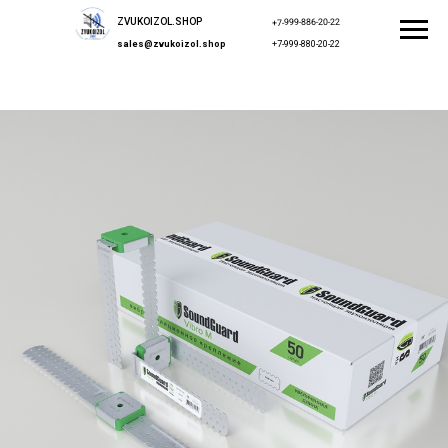
ZVUKOIZOL.SHOP
+7-999-886-20-22
sales@zvukoizol.shop
+7-999-880-20-22