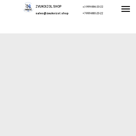
ZVUKOIZOL.SHOP
+7-999-886-20-22
sales@zvukoizol.shop
+7-999-880-20-22