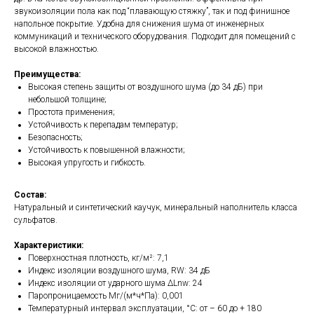
звукоизоляции пола как под “плавающую стяжку”, так и под финишное
напольное покрытие. Удобна для снижения шума от инженерных
коммуникаций и технического оборудования. Подходит для помещений с
высокой влажностью.
Преимущества:
Высокая степень защиты от воздушного шума (до 34 дБ) при
небольшой толщине;
Простота применения;
Устойчивость к перепадам температур;
Безопасность;
Устойчивость к повышенной влажности;
Высокая упругость и гибкость.
Состав:
Натуральный и синтетический каучук, минеральный наполнитель класса
сульфатов.
Характеристики:
Поверхностная плотность, кг/м²: 7,1
Индекс изоляции воздушного шума, RW: 34 дБ
Индекс изоляции от ударного шума ΔLnw: 24
Паропроницаемость Мг/(м*ч*Па): 0,001
Температурный интервал эксплуатации, °C: от – 60 до + 180