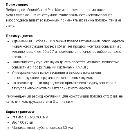
Применение:
Виброподвес SoundGuard Protektor используется при монтаже
металлокаркасных конструкций. Универсальность использования
виброподвеса делает возможным применять его как на потолок, так и на
стену.
Преимущества:
Удлиненный П-образный элемент позволяет увеличить относ каркаса
Новая конструкция подвеса облегчает процесс монтажа совместим с
металлопрофилем 60 x 27 и применяется в качестве виброгасящего
крепления;
Снижение структурного шума до 25% простота монтажа, полностью
совместим с профильными системами KNAUF;
Универсальность использования и высокие показатели
препятствующие передаче низкочастотных шумов;
На потолке данный вид подвесов применяется с одноуровневой и
двухуровневой системой металлического каркаса.
Рекомендуемый расход креплений: для конструкции потолка от 2,2 шт. на
кв.м; для конструкции стены 3 шт. на кв.м;
Характеристики:
Размер 130x30x60 мм
Вес 100 гр шт.
Минимальная глубина каркаса 30 мм