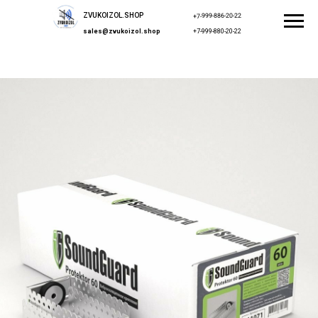
ZVUKOIZOL.SHOP
+7-999-886-20-22
sales@zvukoizol.shop
+7-999-880-20-22