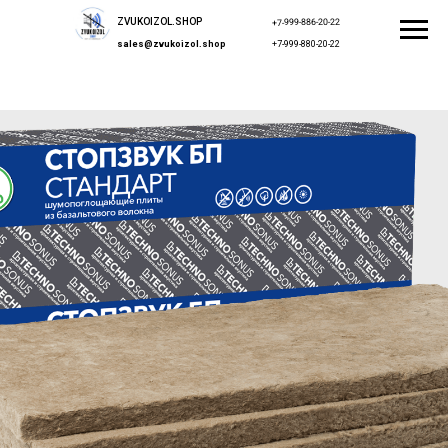
ZVUKOIZOL.SHOP
+7-999-886-20-22
sales@zvukoizol.shop
+7-999-880-20-22