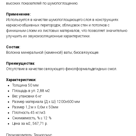
высоких показателей по шумопоглощению.
Применение:
Используется в качестве шумопоглощающего слоя в конструкциях
каркасно-обшивных перегородок, облицовок стен и потолков с
финишным слоем из листовых материалов, что позволяет значительно
улучшить их звукоизоляционные характеристики.
Состав:
Волокна минеральной (каменной) ваты; биосвязующее.
Преимущества:
Отсутствие в качестве связующего фенолформальдегидных смол.
Характеристики:
Толщина 50 мм
Площадь в уп. 2,88 м2
Вес упаковки 6 кг
Размер материала (Д х Ш) 1200х600 мм
Размер 1,2м x 0,6м x 50мм
Плотность 45 кг/м3
Сжимаемость, % ≤ 12 %
Цена за м2, 567,71 р.
Производитель: Техносонус