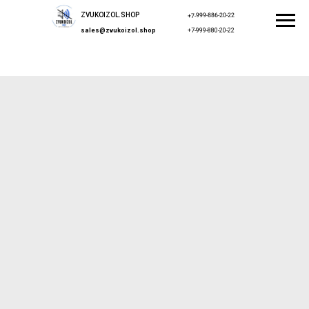
ZVUKOIZOL.SHOP
+7-999-886-20-22
sales@zvukoizol.shop
+7-999-880-20-22