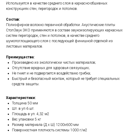
Используется в качестве среднего слоя в каркасно-обшивных
конструкциях стен, перегородок и потолков.
Состав:
Полиэфирное волокно первичной обработки. Акустические плиты
СтопЗвук ЭКО применяются в составе звукоизолирующих каркасных
систем перегородок, стен и потолков, в качестве среднего
шумопоглощающего слоя с последующей финишной отделкой из
листовых материалов.
Преимущества:
Произведено из экологически чистых материалов;
Отсутствие вредных для здоровья связующих;
Не гниет и не подвергается воздействию грибка;
Быстрый и безопасный монтаж, который не требует специальных
средств защиты.
Характеристики:
Толщина 50 мм
Шт. в уп 6 шт.
Площадь в уп. 4,32 м2
Вес упаковки 5 кг
Размер материала (Д х Ш) 1200х600 мм
Поверхностная плотность системы 1000 г/м2