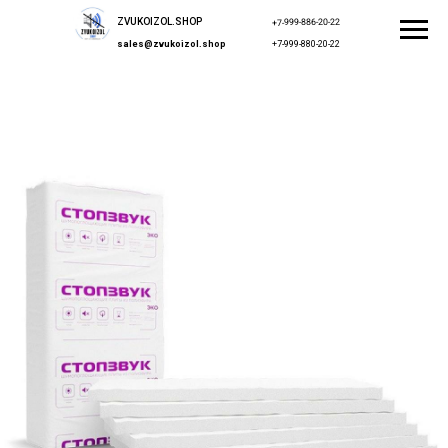
ZVUKOIZOL.SHOP
+7-999-886-20-22
sales@zvukoizol.shop
+7-999-880-20-22