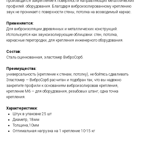
производится закрепление к поверхности направляющих металлических
профилей. оборудования. Благодаря виброизолированному креплению
звук не проникает с поверхности стены, потолка на возводимый каркас.
Применяется:
Для виброизоляции деревянных и металлических конструкций.
Используется как звукоизолирующие облицовки: стен, потолка,
каркасные перегородки, для крепления инженерного оборудования.
Состав:
Сталь оцинкованная, эластомер ВиброСорб.
Преимущества:
универсальность (крепление к стенам, потолку), не бойтесь сдавливать
Эластомер — ВиброСорб расчитан и подобран так, что вы надежно
закрепите профили к основаниям виброизолировав крепления,
крепление М6 — для оборудования, резьбовых штанг, одна точка
крепления.
Характеристики:
Штук в упаковке 25 шт
Диаметр, 18мм
Толщина,10мм
Оптимальная нагрузка на 1 крепление 10-15 кг