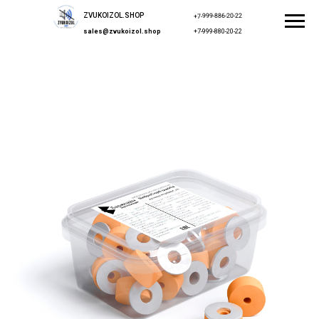
ZVUKOIZOL.SHOP
+7-999-886-20-22
sales@zvukoizol.shop
+7-999-880-20-22