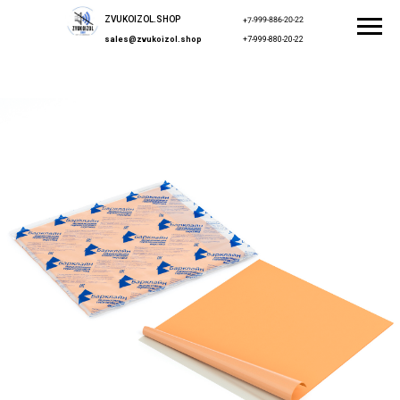
ZVUKOIZOL.SHOP
+7-999-886-20-22
sales@zvukoizol.shop
+7-999-880-20-22