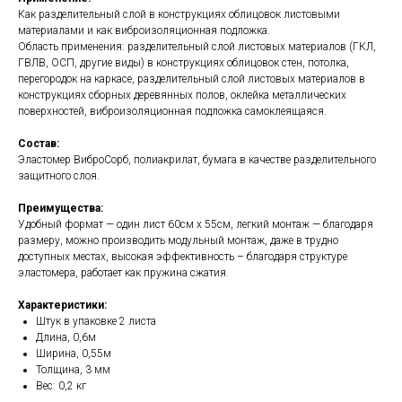
Как разделительный слой в конструкциях облицовок листовыми
материалами и как виброизоляционная подложка.
Область применения: разделительный слой листовых материалов (ГКЛ,
ГВЛВ, ОСП, другие виды) в конструкциях облицовок стен, потолка,
перегородок на каркасе, разделительный слой листовых материалов в
конструкциях сборных деревянных полов, оклейка металлических
поверхностей, виброизоляционная подложка самоклеящаяся.
Состав:
Эластомер ВиброСорб, полиакрилат, бумага в качестве разделительного
защитного слоя.
Преимущества:
Удобный формат — один лист 60см х 55см, легкий монтаж — благодаря
размеру, можно производить модульный монтаж, даже в трудно
доступных местах, высокая эффективность – благодаря структуре
эластомера, работает как пружина сжатия.
Характеристики:
Штук в упаковке 2 листа
Длина, 0,6м
Ширина, 0,55м
Толщина, 3 мм
Вес: 0,2 кг