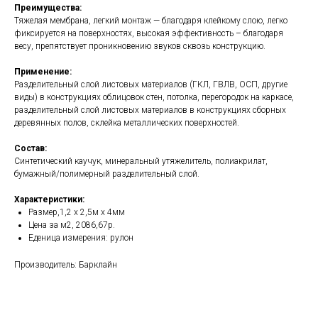
Преимущества:
Тяжелая мембрана, легкий монтаж — благодаря клейкому слою, легко
фиксируется на поверхностях, высокая эффективность – благодаря
весу, препятствует проникновению звуков сквозь конструкцию.
Применение:
Разделительный слой листовых материалов (ГКЛ, ГВЛВ, ОСП, другие
виды) в конструкциях облицовок стен, потолка, перегородок на каркасе,
разделительный слой листовых материалов в конструкциях сборных
деревянных полов, склейка металлических поверхностей.
Состав:
Синтетический каучук, минеральный утяжелитель, полиакрилат,
бумажный/полимерный разделительный слой.
Характеристики:
Размер,1,2 х 2,5м х 4мм
Цена за м2, 2086,67р.
Еденица измерения: рулон
Производитель: Барклайн