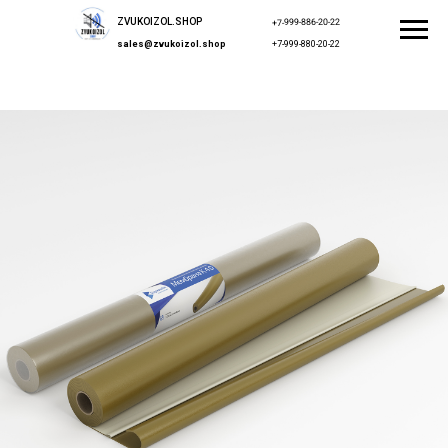
ZVUKOIZOL.SHOP
+7-999-886-20-22
sales@zvukoizol.shop
+7-999-880-20-22