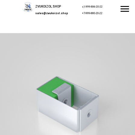
ZVUKOIZOL.SHOP
+7-999-886-20-22
sales@zvukoizol.shop
+7-999-880-20-22