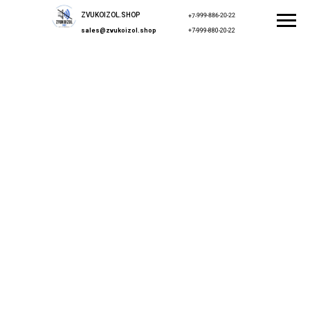
ZVUKOIZOL.SHOP
+7-999-886-20-22
sales@zvukoizol.shop
+7-999-880-20-22