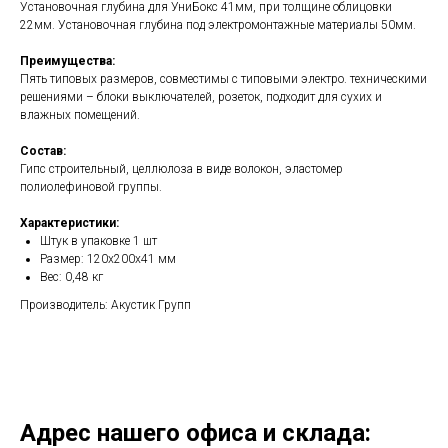
Установочная глубина для УниБокс 41мм, при толщине облицовки
22мм. Установочная глубина под электромонтажные материалы 50мм.
Преимущества:
Пять типовых размеров, совместимы с типовыми электро. техническими
решениями – блоки выключателей, розеток, подходит для сухих и
влажных помещений.
Состав:
Гипс строительный, целлюлоза в виде волокон, эластомер
полиолефиновой группы.
Характеристики:
Штук в упаковке 1 шт
Размер: 120х200х41 мм
Вес: 0,48 кг
Производитель: Акустик Групп
Адрес нашего офиса и склада: