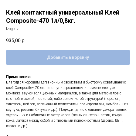
Клей контактный универсальный Клей
Composite-470 1л/0,8кг.
Izogertz
935,00
р.
Добавить в корзину
Применение:
Благодаря хорошим адгезионным свойствам и быстрому схватыванию
клей Composite-470 является универсальным и применяется для
монтажа звукоизоляционных материалов, а также для материалов с
плотной тяжелой, пористой, либо волокнистой структурой (поролон,
синтепон, войлок, вспененный полиэтилен, полипропилен, мембраны из
каучука, резины, битума и др.). Подходит для склеивания декоративных
отделочных и набивочных материалов (ткань, синтепон, ватин, коира,
кожа, латекс) между собой и с твердыми поверхностями (дерево, ДВП,
картон и др.).