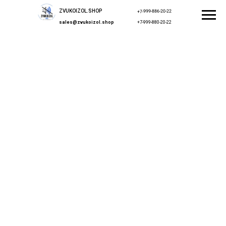
ZVUKOIZOL.SHOP
+7-999-886-20-22
sales@zvukoizol.shop
+7-999-880-20-22