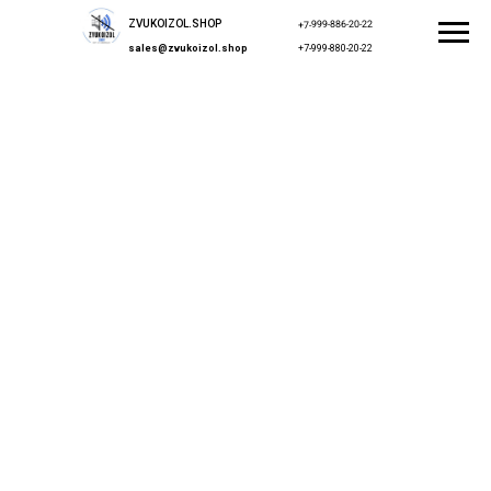
ZVUKOIZOL.SHOP
+7-999-886-20-22
sales@zvukoizol.shop
+7-999-880-20-22