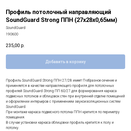
Профиль потолочный направляющий
SoundGuard Strong ППН (27х28х0,65мм)
SoundGuard
190600
235,00
р.
Добавить в корзину
Профиль SoundGuard Strong ППН 27/28 имеет П-образное сечение и
применяется в качестве направляющего профиля для потолочных
профилей SoundGuard Strong ПП 60/27 для формирования каркаса
подвесных потолков и облицовок стен при внутренней отделке помещений
и оформлении интерьеров с применением звукоизоляционных систем
SoundGuard.
При монтаже каркаса подвесного потолка ППН крепится по периметру
помещения.
В случае установки каркаса облицовки профиль крепится к полу и
потолку.