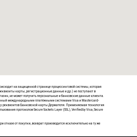
роисходит на защищенной странице процессинговой системы, которая
квизиты карты, регистрационные данные и др.) не поступают в
газин, не может получить персональные и банковские данные клиента.
анный международными платёжными системами Visa и Masterсard-
аботку реквизитов Банковской карты Держателя. Применяемая технология
вания протоколов Secure Sockets Layer (SSL), Verifiedby Visa, Secure
и отказе от покупки, возврат производится исключительно на ту же