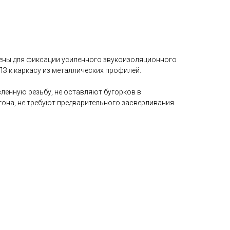
ены для фиксации усиленного звукоизоляционного
З к каркасу из металлических профилей.
енную резьбу, не оставляют бугорков в
она, не требуют предварительного засверливания.