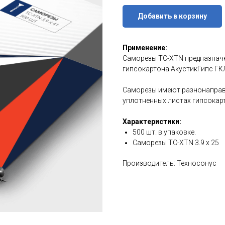
Добавить в корзину
Применение:
Саморезы ТС-XTN предназнач
гипсокартона АкустикГипс ГКЛ
Саморезы имеют разнонаправл
уплотненных листах гипсокарт
Характеристики:
500 шт. в упаковке.
Саморезы ТС-XTN 3.9 х 25
Производитель: Техносонус