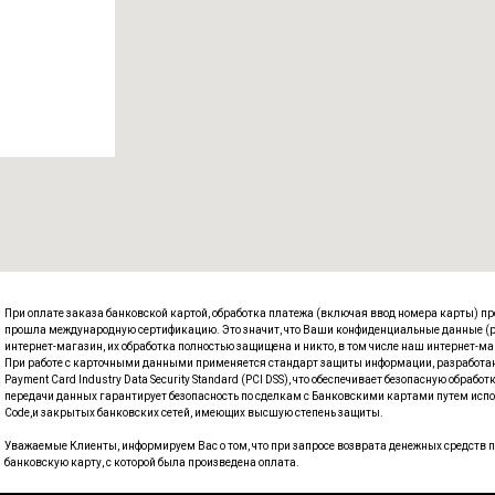
При оплате заказа банковской картой, обработка платежа (включая ввод номера карты) п
прошла международную сертификацию. Это значит, что Ваши конфиденциальные данные (ре
интернет-магазин, их обработка полностью защищена и никто, в том числе наш интернет-ма
При работе с карточными данными применяется стандарт защиты информации, разработ
Payment Card Industry Data Security Standard (PCI DSS), что обеспечивает безопасную обр
передачи данных гарантирует безопасность по сделкам с Банковскими картами путем использо
Code,и закрытых банковских сетей, имеющих высшую степень защиты.
Уважаемые Клиенты, информируем Вас о том, что при запросе возврата денежных средств пр
банковскую карту, с которой была произведена оплата.