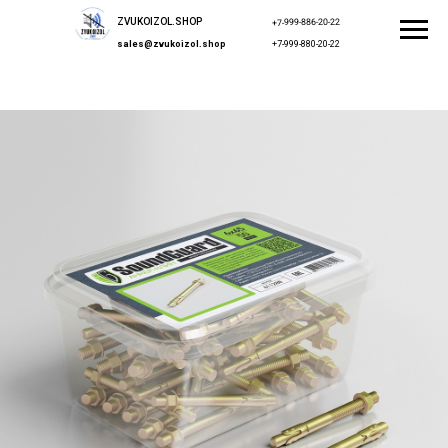
ZVUKOIZOL.SHOP
+7-999-886-20-22
sales@zvukoizol.shop
+7-999-880-20-22