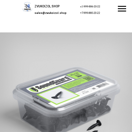
ZVUKOIZOL.SHOP
+7-999-886-20-22
sales@zvukoizol.shop
+7-999-880-20-22