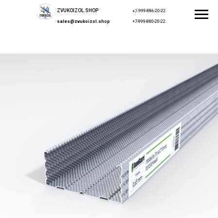
ZVUKOIZOL.SHOP
+7-999-886-20-22
sales@zvukoizol.shop
+7-999-880-20-22